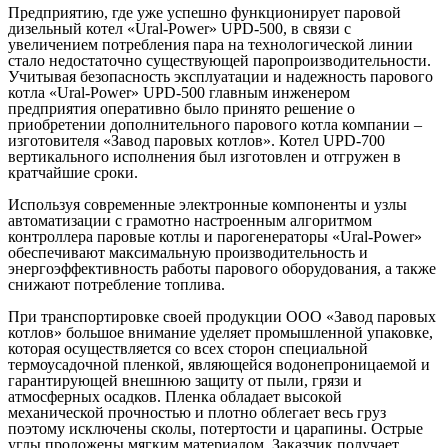
Предприятию, где уже успешно функционирует паровой
дизельный котел «Ural-Power» UPD-500, в связи с
увеличением потребления пара на технологической линии
стало недостаточно существующей паропроизводительности.
Учитывая безопасность эксплуатации и надежность парового
котла «Ural-Power» UPD-500 главным инженером
предприятия оперативно было принято решение о
приобретении дополнительного парового котла компании –
изготовителя «Завод паровых котлов». Котел UPD-700
вертикального исполнения был изготовлен и отгружен в
кратчайшие сроки.
Используя современные электронные компоненты и узлы
автоматизации с грамотно настроенным алгоритмом
контроллера паровые котлы и парогенераторы «Ural-Power»
обеспечивают максимальную производительность и
энергоэффективность работы парового оборудования, а также
снижают потребление топлива.
При транспортировке своей продукции ООО «Завод паровых
котлов» большое внимание уделяет промышленной упаковке,
которая осуществляется со всех сторон специальной
термоусадочной пленкой, являющейся водонепроницаемой и
гарантирующей внешнюю защиту от пыли, грязи и
атмосферных осадков. Пленка обладает высокой
механической прочностью и плотно облегает весь груз
поэтому исключены сколы, потертости и царапины. Острые
углы проложены мягким материалом. Заказчик получает