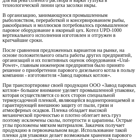
для нагрева соленого раствора и варки тузлука в
технологической линии цеха засолки икры.
В организацию, занимающуюся промышленным
рыболовством, переработкой и консервированием рыбы,
ракообразных и моллюсков потребовалось промышленное
паровое оборудование в икорный цех. Котел UPD-1000
вертикального исполнения изготовлен и отгружен в
кратчайшие сроки.
После сравнения предложенных вариантов на рынке, на
основе положительного опыта работы других предприятий,
организаций и их позитивных оценок оборудования «Ural-
Power», главным инженером предприятия было принято
решение о приобретении парового дизельного котла в пользу
компании - изготовителя «Завод паровых котлов».
При транспортировке своей продукции ООО «Завод паровых
котлов» большое внимание уделяет промышленной упаковке,
которая осуществляется со всех сторон специальной
термоусадочной пленкой, являющейся водонепроницаемой и
гарантирующей внешнюю защиту от пыли, грязи и
атмосферных осадков. Пленка обладает высокой
механической прочностью и плотно облегает весь груз
поэтому исключены сколы, потертости и царапины. Острые
углы проложены мягким материалом. Заказчик получает
продукцию в первоначальном виде. Использование такой
пленки для упаковки делает возможным хранения парового