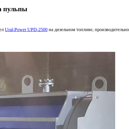
а пульпы
тел
Ural-Power UPD-2500
на дизельном топливе, производительност