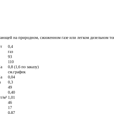
тающей на природном, сжиженном газе или легком дизельном то
т
0,4
газ
93
110
а
0,8 (1,6 по заказу)
см.график
а
0,04
а
0,3
49
0,40
т/м³
1,01
46
17
0,87