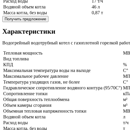
Расход воды
17 т/ч
Водяной объем котла
46 л
Масса котла, без воды
0,87 т
Получить предложение
Характеристики
Водогрейный водотрубный котел с газоплотной горелкой рабо
Тепловая мощность
MВ
Вид топлива
КПД
%
Максимальная температура воды на выходе
С°
Максимальное рабочее давление
МП
Температура уходящих газов, не более
С°
Гидравлическое сопротивление водяного контура (95/70С°)
МП
Сопротивление топки
кП
Общая поверхность теплообмена
м²
Объем камеры сгорания
м³
Объемная тепловая напряженность топки
МВ
Водяной объем котла
л
Расход воды
т/ч
Масса котла, без воды
т