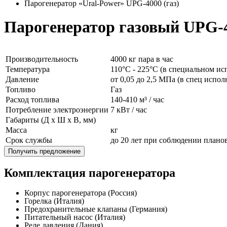
Парогенератор «Ural-Power» UPG-4000 (газ)
Парогенератор газовый UPG-
Производительность
4000 кг пара в час
Температура
110°C - 225°C (в специальном ис
Давление
от 0,05 до 2,5 МПа (в спец испо
Топливо
Газ
Расход топлива
140-410 м³ / час
Потребление электроэнергии
7 кВт / час
Габариты (Д x Ш x В, мм)
Масса
кг
Срок службы
до 20 лет при соблюдении план
Получить предложение
Комплектация парогенератора
Корпус парогенератора (Россия)
Горелка (Италия)
Предохранительные клапаны (Германия)
Питательный насос (Италия)
Реле давления (Дания)