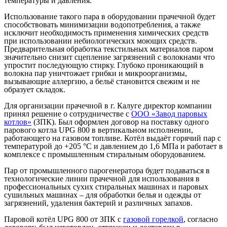
температуры и давления.
Использование такого пара в оборудовании прачечной будет
способствовать минимизации водопотребления, а также
исключит необходимость применения химических средств
при использовании небиологических моющих средств.
Предварительная обработка текстильных материалов паром
значительно снизит сцепление загрязнений с волокнами что
упростит последующую стирку. Глубоко проникающий в
волокна пар уничтожает грибки и микроорганизмы,
вызывающие аллергию, а бельё становится свежим и не
образует складок.
Для организации прачечной в г. Калуге директор компании
принял решение о сотрудничестве с
ООО «Завод паровых
котлов»
(ЗПК). Был оформлен договор на поставку одного
парового котла UPG 800 в вертикальном исполнении,
работающего на газовом топливе. Котёл выдаёт горячий пар с
температурой до +205 °С и давлением до 1,6 МПа и работает в
комплексе с промышленным стиральным оборудованием.
Пар от промышленного парогенератора будет подаваться в
технологические линии прачечной для использования в
профессиональных сухих стиральных машинах и паровых
сушильных машинах – для обработки белья и одежды от
загрязнений, удаления бактерий и различных запахов.
Паровой котёл UPG 800 от ЗПК с
газовой горелкой
, согласно