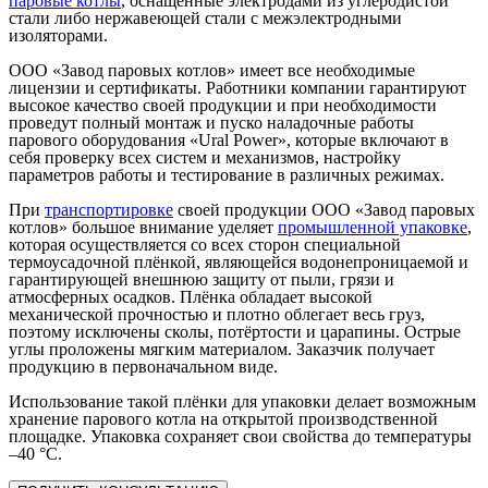
паровые котлы
, оснащённые электродами из углеродистой
стали либо нержавеющей стали с межэлектродными
изоляторами.
ООО «Завод паровых котлов» имеет все необходимые
лицензии и сертификаты. Работники компании гарантируют
высокое качество своей продукции и при необходимости
проведут полный монтаж и пуско наладочные работы
парового оборудования «Ural Power», которые включают в
себя проверку всех систем и механизмов, настройку
параметров работы и тестирование в различных режимах.
При
транспортировке
своей продукции ООО «Завод паровых
котлов» большое внимание уделяет
промышленной упаковке
,
которая осуществляется со всех сторон специальной
термоусадочной плёнкой, являющейся водонепроницаемой и
гарантирующей внешнюю защиту от пыли, грязи и
атмосферных осадков. Плёнка обладает высокой
механической прочностью и плотно облегает весь груз,
поэтому исключены сколы, потёртости и царапины. Острые
углы проложены мягким материалом. Заказчик получает
продукцию в первоначальном виде.
Использование такой плёнки для упаковки делает возможным
хранение парового котла на открытой производственной
площадке. Упаковка сохраняет свои свойства до температуры
–40 °С.