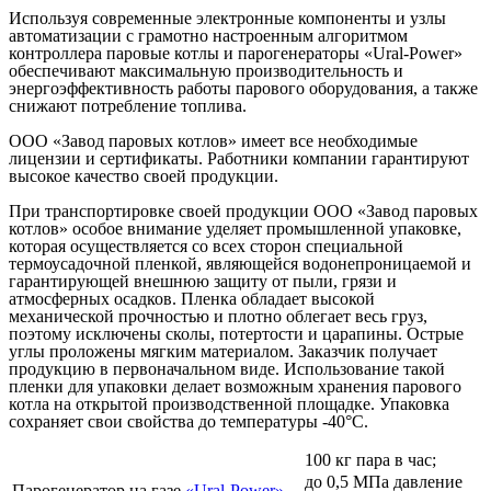
Используя современные электронные компоненты и узлы
автоматизации с грамотно настроенным алгоритмом
контроллера паровые котлы и парогенераторы «Ural-Power»
обеспечивают максимальную производительность и
энергоэффективность работы парового оборудования, а также
снижают потребление топлива.
ООО «Завод паровых котлов» имеет все необходимые
лицензии и сертификаты. Работники компании гарантируют
высокое качество своей продукции.
При транспортировке своей продукции ООО «Завод паровых
котлов» особое внимание уделяет промышленной упаковке,
которая осуществляется со всех сторон специальной
термоусадочной пленкой, являющейся водонепроницаемой и
гарантирующей внешнюю защиту от пыли, грязи и
атмосферных осадков. Пленка обладает высокой
механической прочностью и плотно облегает весь груз,
поэтому исключены сколы, потертости и царапины. Острые
углы проложены мягким материалом. Заказчик получает
продукцию в первоначальном виде. Использование такой
пленки для упаковки делает возможным хранения парового
котла на открытой производственной площадке. Упаковка
сохраняет свои свойства до температуры -40°С.
100 кг пара в час;
до 0,5 МПа давление
Парогенератор на газе
«Ural-Power»