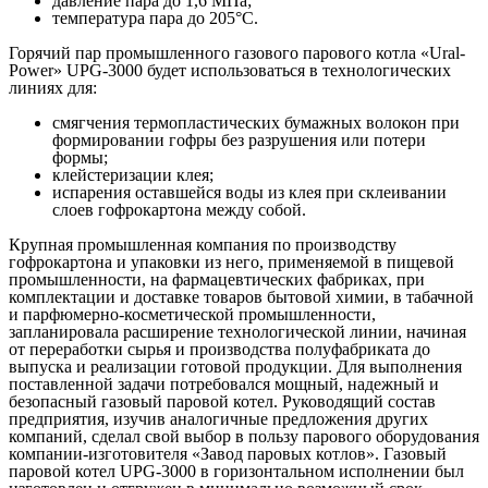
давление пара до 1,6 МПа;
температура пара до 205°С.
Горячий пар промышленного газового парового котла «Ural-
Power» UPG-3000 будет использоваться в технологических
линиях для:
смягчения термопластических бумажных волокон при
формировании гофры без разрушения или потери
формы;
клейстеризации клея;
испарения оставшейся воды из клея при склеивании
слоев гофрокартона между собой.
Крупная промышленная компания по производству
гофрокартона и упаковки из него, применяемой в пищевой
промышленности, на фармацевтических фабриках, при
комплектации и доставке товаров бытовой химии, в табачной
и парфюмерно-косметической промышленности,
запланировала расширение технологической линии, начиная
от переработки сырья и производства полуфабриката до
выпуска и реализации готовой продукции. Для выполнения
поставленной задачи потребовался мощный, надежный и
безопасный газовый паровой котел. Руководящий состав
предприятия, изучив аналогичные предложения других
компаний, сделал свой выбор в пользу парового оборудования
компании-изготовителя «Завод паровых котлов». Газовый
паровой котел UPG-3000 в горизонтальном исполнении был