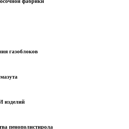
носочной фабрики
ния газоблоков
 мазута
И изделий
тва пенополистирола